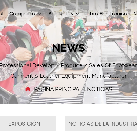
al
Compañía
Productos
Libro Electronico
N
NEWS
Professional Develop / Produce / Sales Of Footwear
Garment & Leather Equipment Manufacturer
PÁGINA PRINCIPAL
NOTICIAS
EXPOSICIÓN
NOTICIAS DE LA INDUSTRI