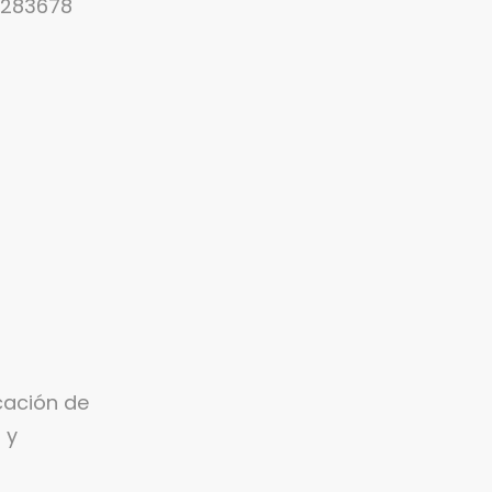
6283678
cación de
 y